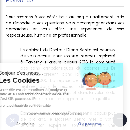
Bienvenue
Nous sommes à vos côtés tout au long du traitement, afin
de répondre à vos questions, vous accompagner dans vos
démarches et vous offrir une expérience de soin
respectueuse, humaine et professionnelle.
Le cabinet du Docteur Diana Bento est heureux
de vous accueillir sur son site internet. Implanté
à Taverny, il assure depuis 2016 la continuité
des soins orthodontiques du cabinet du Dr
Toledano, présent dans la ville depuis les
années 2000. La reprise de patientèle a été
réalisée dans le respect de la confiance
accordée par les familles et dans la volonté de
poursuivre un accompagnement de qualité à
long terme.
Exerçant exclusivement l’orthodontie depuis plus
de dix ans, le Docteur Bento met à votre
service son expertise, son écoute et une