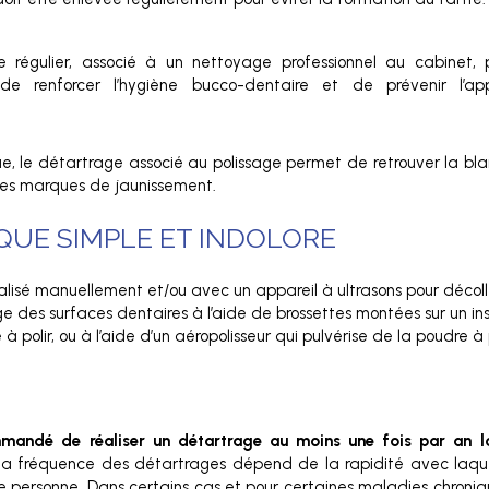
ge régulier, associé à un nettoyage professionnel au cabinet,
 de renforcer l’hygiène bucco-dentaire et de prévenir l’ap
ue, le détartrage associé au polissage permet de retrouver la bla
 les marques de jaunissement.
QUE SIMPLE ET INDOLORE
lisé manuellement et/ou avec un appareil à ultrasons pour décoller
ge des surfaces dentaires à l’aide de brossettes montées sur un ins
 polir, ou à l’aide d’un aéropolisseur qui pulvérise de la poudre à 
mmandé de réaliser un détartrage au moins une fois par an lo
a fréquence des détartrages dépend de la rapidité avec laquel
e personne. Dans certains cas et pour certaines maladies chroni