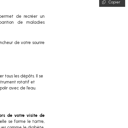
Copier
 permet de recréer un
parition de maladies
ncheur de votre sourire
 tous les dépôts. Il se
trument rotatif et
polir avec de l’eau.
rs de votre visite de
le se forme le tartre,
ques comme le diabète,