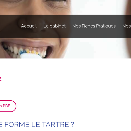
Accueil
Le cabinet
Nos Fiches Pratiques
Nos
e
on PDF
 FORME LE TARTRE ?