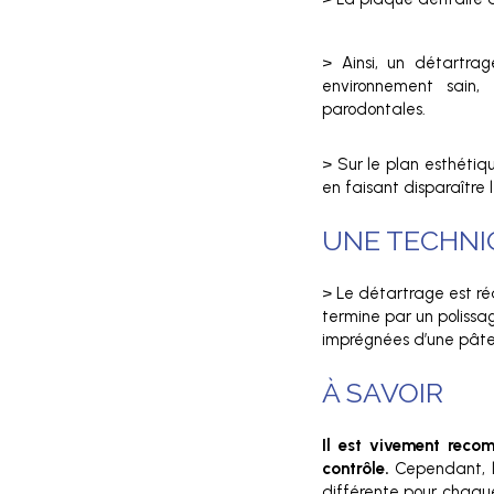
> Ainsi, un détartra
environnement sain,
parodontales.
> Sur le plan esthétiq
en faisant disparaître
UNE TECHNI
> Le détartrage est réa
termine par un polissa
imprégnées d’une pâte à
À SAVOIR
Il est vivement reco
contrôle.
Cependant, l
différente pour chaqu