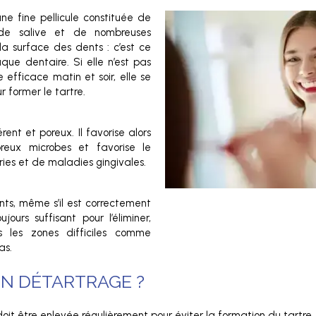
ne fine pellicule constituée de
, de salive et de nombreuses
la surface des dents : c’est ce
aque dentaire. Si elle n’est pas
 efficace matin et soir, elle se
r former le tartre.
rent et poreux. Il favorise alors
breux microbes et favorise le
es et de maladies gingivales.
nts, même s’il est correctement
jours suffisant pour l’éliminer,
s les zones difficiles comme
as.
N DÉTARTRAGE ?
oit être enlevée régulièrement pour éviter la formation du tartre.