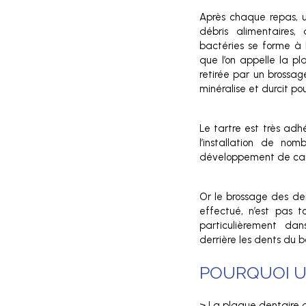
Après chaque repas, u
débris alimentaires
bactéries se forme à 
que l’on appelle la pl
retirée par un brossage
minéralise et durcit pou
Le tartre est très adhé
l’installation de nom
développement de cari
Or le brossage des de
effectué, n’est pas tou
particulièrement dan
derrière les dents du b
POURQUOI U
> La plaque dentaire d