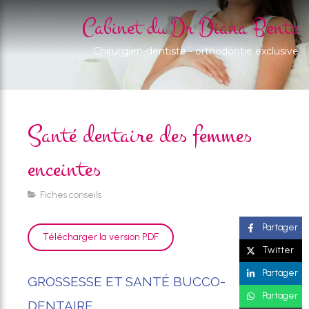
Cabinet du Dr Diana Bento
Chirurgien-dentiste - orthodontie exclusive
Santé dentaire des femmes
enceintes
Fiches conseils
Partager
Télécharger la version PDF
Twitter
Partager
GROSSESSE ET SANTÉ BUCCO-
Partager
DENTAIRE